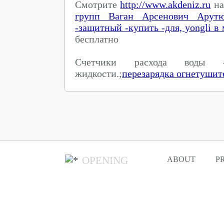
Смотрите
http://www.akdeniz.ru
на
групп Ваган Арсенович Арут
-защитный -купить -для, yongli в
бесплатно
Счетчики расхода вод
жидкости.;
перезарядка огнетушит
OPENING
ABOUT
P